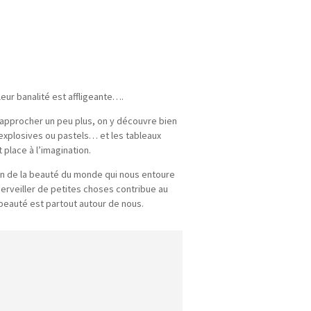
leur banalité est affligeante….
rapprocher un peu plus, on y découvre bien
explosives ou pastels… et les tableaux
 place à l’imagination.
on de la beauté du monde qui nous entoure
merveiller de petites choses contribue au
beauté est partout autour de nous.