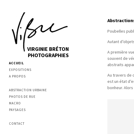
Abstraction
Poubelles publ
Autant d’objets
VIRGINIE BRÉTON
A première vue
PHOTOGRAPHIES
souvent de vér
ACCUEIL
abstraits appar
EXPOSITIONS
Au travers de 
A PROPOS
est un état d’e
bonheur. Alors
ABSTRACTION URBAINE
PHOTOS DE RUE
MACRO
PAYSAGES
CONTACT