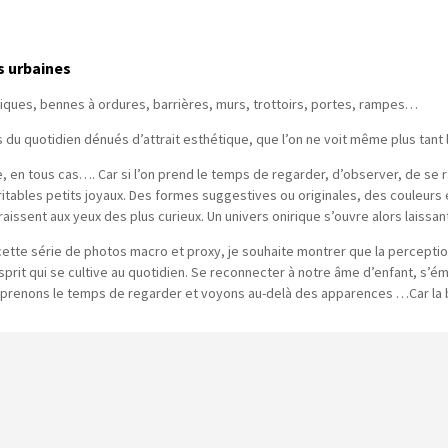
s urbaines
iques, bennes à ordures, barrières, murs, trottoirs, portes, rampes…
 du quotidien dénués d’attrait esthétique, que l’on ne voit même plus tant 
, en tous cas…. Car si l’on prend le temps de regarder, d’observer, de se 
itables petits joyaux. Des formes suggestives ou originales, des couleurs 
aissent aux yeux des plus curieux. Un univers onirique s’ouvre alors laissant
cette série de photos macro et proxy, je souhaite montrer que la percepti
sprit qui se cultive au quotidien. Se reconnecter à notre âme d’enfant, s’é
 prenons le temps de regarder et voyons au-delà des apparences …Car la 